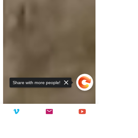
Share with more people!
Sorry, the checkout page does not
support sharing
Copied to clipboard